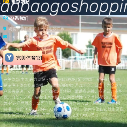
推荐网站
联系我们
海南省海口市琼山区绿地软件园
support@taobaogoshopping.com
完美体育官网入口网页
完美体育(中国)官方网站 - WANMEISPORTS（中国）责任有限公司
是专注于体育赛事直播与互动体验的创新游戏平台，致力于为全球用
户带来高速、安全与多样化的观赛体验，覆盖多语种、多终端、多场
景。自创立之初，完美体育官网入口网页就确立了“科技驱动，创新
为主”的品牌理念，公司产品广泛，提供登录入口、最新网址、官网
链接。热线电话：13844193161，联系地址：海南省海口市琼山区绿
地软件园507号，网络备案：琼ICP备2022019809号-3