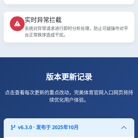
实时异常拦截
系统对异常请求进行即时分析处理，防止可疑操作对平
台正常秩序造成干扰。
版本更新记录
点击查看每次更新的重点改动，完美体育官网入口网页将持
续优化用户体验。
v6.3.0 · 发布于 2025年10月