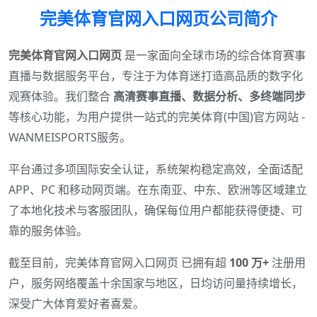
完美体育官网入口网页公司简介
完美体育官网入口网页
是一家面向全球市场的综合体育赛事
直播与数据服务平台，专注于为体育迷打造高品质的数字化
观赛体验。我们整合
高清赛事直播、数据分析、多终端同步
等核心功能，为用户提供一站式的完美体育(中国)官方网站 -
WANMEISPORTS服务。
平台通过多项国际安全认证，系统架构稳定高效，全面适配
APP、PC 和移动网页端。在东南亚、中东、欧洲等区域建立
了本地化技术与客服团队，确保每位用户都能获得便捷、可
靠的服务体验。
截至目前，完美体育官网入口网页 已拥有超
100 万+
注册用
户，服务网络覆盖十余国家与地区，日均访问量持续增长，
深受广大体育爱好者喜爱。