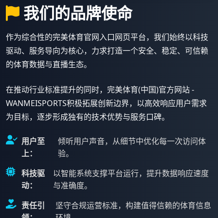
我们的品牌使命
作为综合性的完美体育官网入口网页平台，我们始终以科技
驱动、服务导向为核心，力求打造一个安全、稳定、可信赖
的体育数据与直播生态。
在推动行业标准提升的同时，完美体育(中国)官方网站 -
WANMEISPORTS积极拓展创新边界，以高效响应用户需求
为目标，逐步形成独有的技术优势与服务口碑。
用户至
倾听用户声音，从细节中优化每一次访问体
上：
验。
科技驱
以智能系统支撑平台运行，提升数据响应速度
动：
与准确度。
责任引
坚守合规运营标准，构建值得信赖的体育信息
领：
环境。