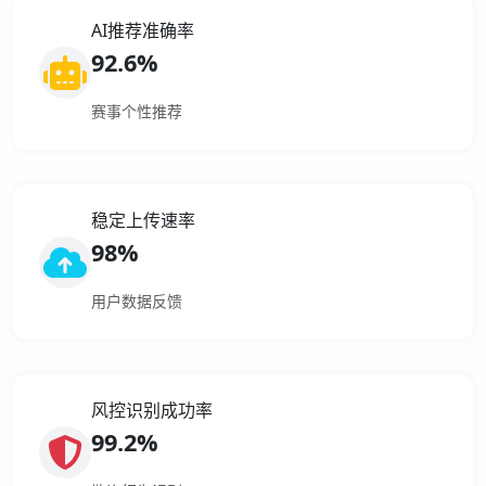
AI推荐准确率
92.6%
赛事个性推荐
稳定上传速率
98%
用户数据反馈
风控识别成功率
99.2%